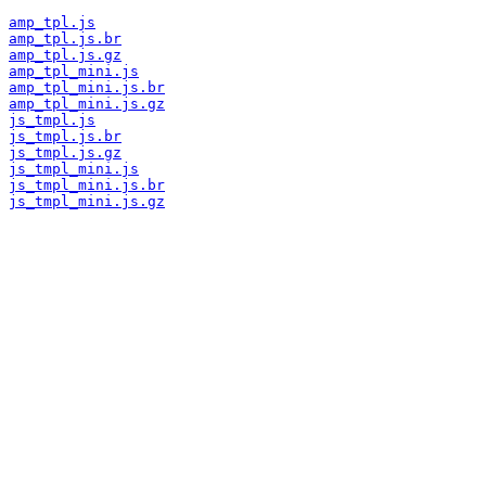
amp_tpl.js
amp_tpl.js.br
amp_tpl.js.gz
amp_tpl_mini.js
amp_tpl_mini.js.br
amp_tpl_mini.js.gz
js_tmpl.js
js_tmpl.js.br
js_tmpl.js.gz
js_tmpl_mini.js
js_tmpl_mini.js.br
js_tmpl_mini.js.gz